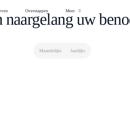
ieven
Overstappen
Meer
n naargelang uw ben
Extra Diensten
Voor Wie?
Maandelijks
Jaarlijks
Contacteer Ons